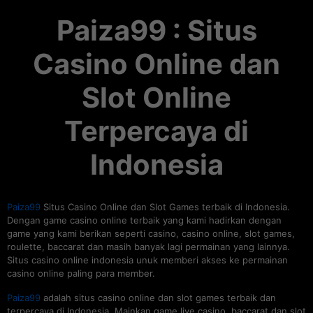
Paiza99 : Situs
Casino Online dan
Slot Online
Terpercaya di
Indonesia
Paiza99
Situs Casino Online dan Slot Games terbaik di Indonesia.
Dengan game casino online terbaik yang kami hadirkan dengan
game yang kami berikan seperti casino, casino online, slot games,
roulette, baccarat dan masih banyak lagi permainan yang lainnya.
Situs casino online indonesia unuk memberi akses ke permainan
casino online paling para member.
Paiza99
adalah situs casino online dan slot games terbaik dan
terpercaya di Indonesia. Mainkan game live casino, baccarat dan slot