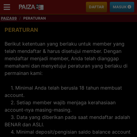
Download
Mobile App
DAFTAR
MASUK
PAIZA99
PERATURAN
PERATURAN
Berikut ketentuan yang berlaku untuk member yang
telah mendaftar & harus disetujui member. Dengan
mendaftar menjadi member, Anda telah dianggap
memahami dan menyetujui peraturan yang berlaku di
permainan kami:
1. Minimal Anda telah berusla 18 tahun membuat
account.
2. Setiap member wajib menjaga kerahasiaan
account-nya masing-masing.
3. Data yang diberikan pada saat mendaftar adalah
BENAR dan ASLI.
4. Minimal deposit/pengisian saldo balance account