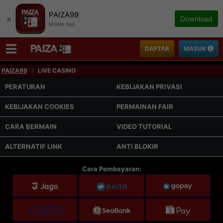
PAIZA99
×
Download
Mobile App
DAFTAR
MASUK
PAIZA99
LIVE CASINO
PERATURAN
KEBIJAKAN PRIVASI
KEBIJAKAN COOKIES
PERMAINAN FAIR
CARA BERMAIN
VIDEO TUTORIAL
ALTERNATIF LINK
ANTI BLOKIR
Cara Pembayaran: