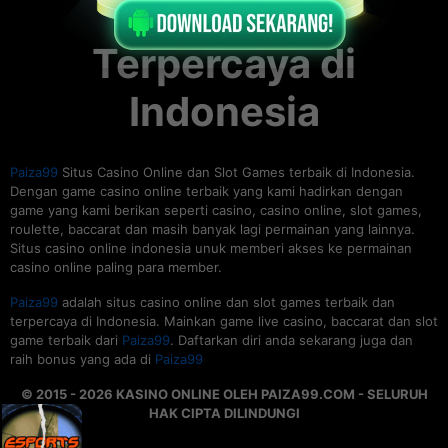
Slot Online
Terpercaya di
Indonesia
Paiza99
Situs Casino Online dan Slot Games terbaik di Indonesia.
Dengan game casino online terbaik yang kami hadirkan dengan
game yang kami berikan seperti casino, casino online, slot games,
roulette, baccarat dan masih banyak lagi permainan yang lainnya.
Situs casino online indonesia unuk memberi akses ke permainan
casino online paling para member.
Paiza99
adalah situs casino online dan slot games terbaik dan
terpercaya di Indonesia. Mainkan game live casino, baccarat dan slot
game terbaik dari
Paiza99
. Daftarkan diri anda sekarang juga dan
raih bonus yang ada di
Paiza99
© 2015 - 2026 KASINO ONLINE OLEH PAIZA99.COM - SELURUH
HAK CIPTA DILINDUNGI